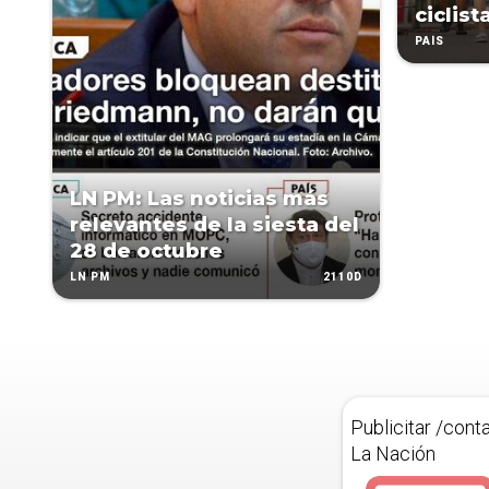
ciclist
PAÍS
LN PM: Las noticias más
relevantes de la siesta del
28 de octubre
2110D
LN PM
Publicitar /cont
La Nación