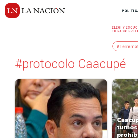
POLÍTIC
ELEGÍ Y
ESCUC
TU RADIO
PREF
#Terremo
#protocolo Caacupé
Caacup
turnos
prohíb