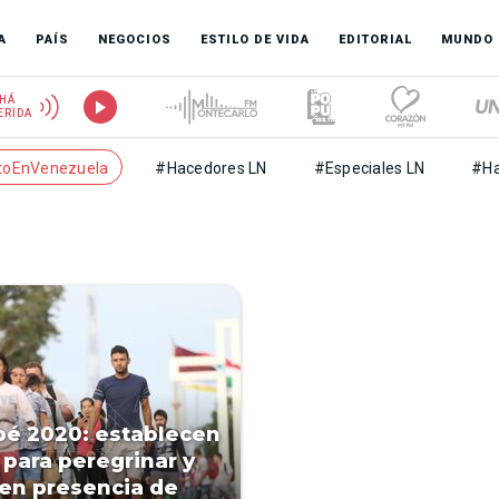
A
PAÍS
NEGOCIOS
ESTILO DE VIDA
EDITORIAL
MUNDO
HÁ
ERIDA
toEnVenezuela
#Hacedores LN
#Especiales LN
#Ha
é 2020: establecen
 para peregrinar y
en presencia de