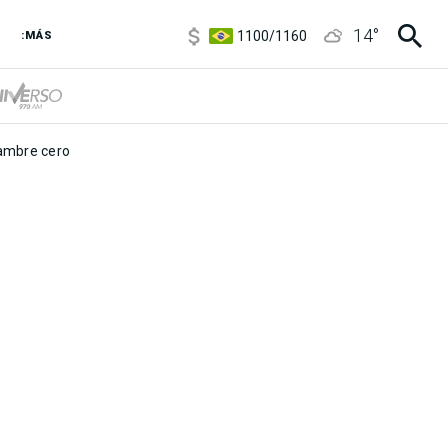
5900
/
5960
14
°
1100
/
1160
:MÁS
3,8
/
4
6850
/
7200
5900
/
5960
mbre cero