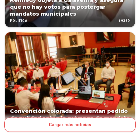
Kennedy objeta a Galaverna y asegura
que no hay votos para postergar
mandatos municipales
1936D
POLÍTICA
Convención colorada: presentan pedido
de nulidad sobre la prórroga de mandato
Cargar más noticias
2087D
POLÍTICA