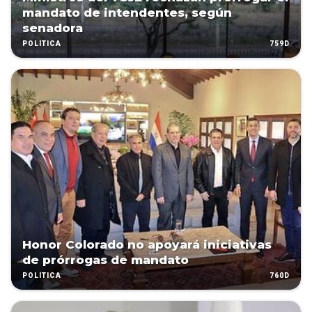
mandato de intendentes, según
senadora
759D
POLÍTICA
Honor Colorado no apoyará iniciativas
de prórrogas de mandato
760D
POLÍTICA