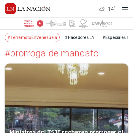
14
°
ESCUCHÁ
TU RADIO
PREFERIDA
#TerremotoEnVenezuela
#Hacedores LN
#Especiales LN
#prorroga de mandato
Ministros del TSJE rechazan prorrogar el