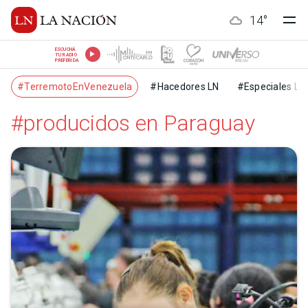
14
°
ESCUCHÁ
TU RADIO
PREFERIDA
#TerremotoEnVenezuela
#Hacedores LN
#Especiales LN
#producidos en Paraguay