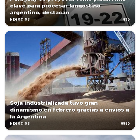
clave para procesar langostino
argentino, destacan
83D
NEGOCIOS
Soja industrializada tuvo gran
dinamismo en febrero gracias a envíos a
la Argentina
855D
NEGOCIOS