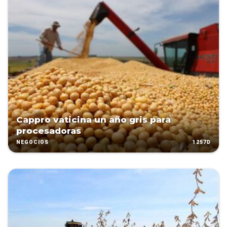
Cappro vaticina un año gris para
procesadoras
1257D
NEGOCIOS