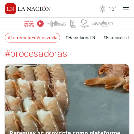
13
°
ESCUCHÁ
TU RADIO
PREFERIDA
#TerremotoEnVenezuela
#Hacedores LN
#Especiales LN
#procesadoras
Paraguay se proyecta como plataforma