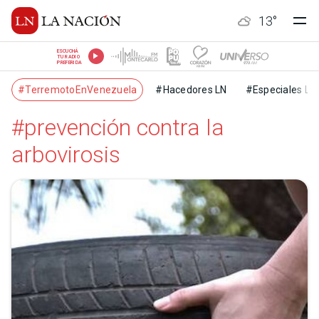
13
°
ESCUCHÁ
TU RADIO
PREFERIDA
#TerremotoEnVenezuela
#Hacedores LN
#Especiales LN
#prevención contra la
arbovirosis