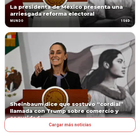
La presidenta de México presenta una
arriesgada reforma electoral
156D
MUNDO
Sheinbaum dice que sostuvo “cordial”
llamada con Trump sobre comercio y
seguridad
Cargar más noticias
192D
MUNDO