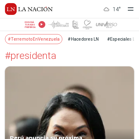
14
°
ESCUCHÁ
TU RADIO
PREFERIDA
#TerremotoEnVenezuela
#Hacedores LN
#Especiales LN
#presidenta
Perú anuncia su próxima