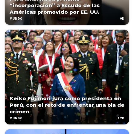
“incorporación” a Escudo de las
Américas promovido por EE. UU.
9D
MUNDO
Keiko Fujimori jura como presidenta en
Perú, con el reto de enfrentar una ola de
crimen
12D
MUNDO