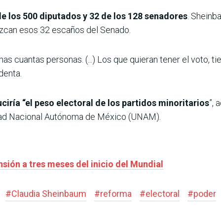
e los 500 diputados y 32 de los 128 senadores
. Sheinb
rezcan esos 32 escaños del Senado.
unas cuantas personas. (...) Los que quieran tener el voto, t
identa.
iría “el peso electoral de los partidos minoritarios
”, 
idad Nacional Autónoma de México (UNAM).
nsión a tres meses del inicio del Mundial
#
Claudia Sheinbaum
#
reforma
#
electoral
#
poder