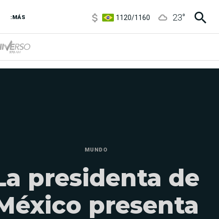
1120
/
1160
23
°
:MÁS
3,6
/
3,9
6850
/
7200
5920
/
5970
MUNDO
La presidenta de
México presenta