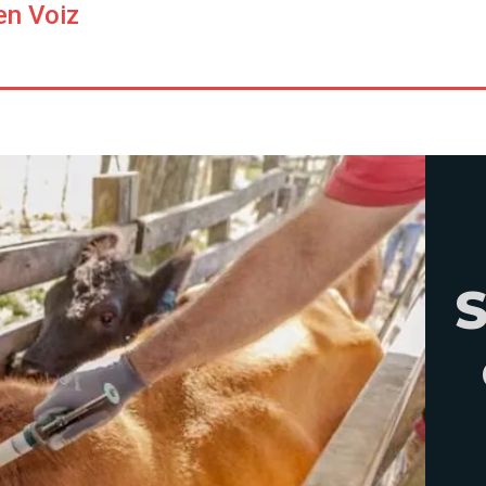
en Voiz
S