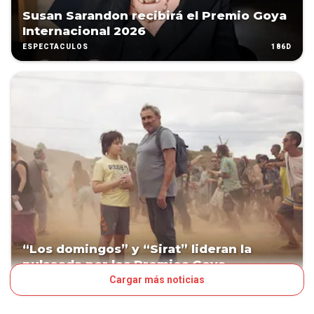
Susan Sarandon recibirá el Premio Goya
Internacional 2026
186D
ESPECTÁCULOS
“Los domingos” y “Sirat” lideran la
pulseada por los Premios Goya
Cargar más noticias
205D
ESPECTÁCULOS