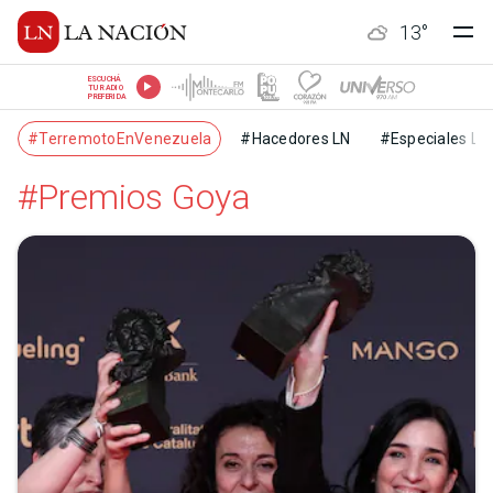
13
°
ESCUCHÁ
TU RADIO
PREFERIDA
#TerremotoEnVenezuela
#Hacedores LN
#Especiales LN
#Premios Goya