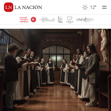
12
°
ESCUCHÁ
TU RADIO
PREFERIDA