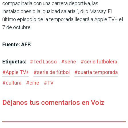
compaginarla con una carrera deportiva, las
instalaciones o la igualdad salarial”, dijo Marsay. El
último episodio de la temporada llegará a Apple TV+ el
7 de octubre.
Fuente: AFP.
Etiquetas:
#
Ted Lasso
#
serie
#
serie futbolera
#
Apple TV+
#
serie de fútbol
#
cuarta temporada
#
cultura
#
cine
#
TV
Déjanos tus comentarios en Voiz