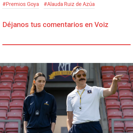
#
Premios Goya
#
Alauda Ruiz de Azúa
Déjanos tus comentarios en Voiz