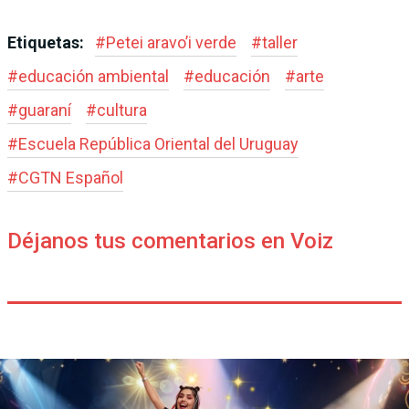
Etiquetas:
#
Petei aravo’i verde
#
taller
#
educación ambiental
#
educación
#
arte
#
guaraní
#
cultura
#
Escuela República Oriental del Uruguay
#
CGTN Español
Déjanos tus comentarios en Voiz