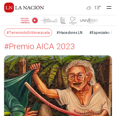
13
°
ESCUCHÁ
TU RADIO
PREFERIDA
#TerremotoEnVenezuela
#Hacedores LN
#Especiales LN
#Premio AICA 2023