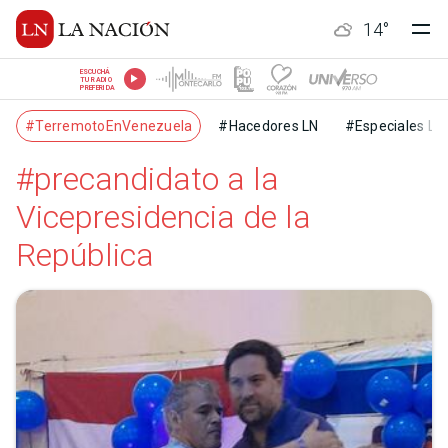
14
°
ESCUCHÁ
TU RADIO
PREFERIDA
#TerremotoEnVenezuela
#Hacedores LN
#Especiales LN
#precandidato a la
Vicepresidencia de la
República