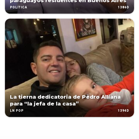
paraguayos residentes en Buenos Aires
1386D
POLÍTICA
La tierna dedicatoria de Pedro Alliana
para “la jefa de la casa”
1394D
LN POP