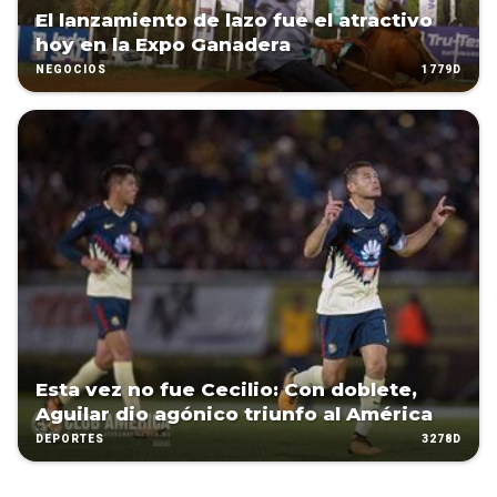
El lanzamiento de lazo fue el atractivo
hoy en la Expo Ganadera
1779D
NEGOCIOS
Esta vez no fue Cecilio: Con doblete,
Aguilar dio agónico triunfo al América
3278D
DEPORTES