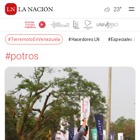
23
°
ESCUCHÁ
TU RADIO
PREFERIDA
#TerremotoEnVenezuela
#Hacedores LN
#Especiales LN
#potros