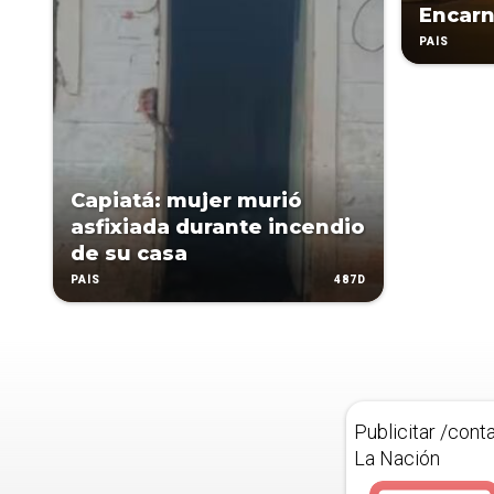
Encarn
PAÍS
Capiatá: mujer murió
asfixiada durante incendio
de su casa
487D
PAÍS
Publicitar /cont
La Nación