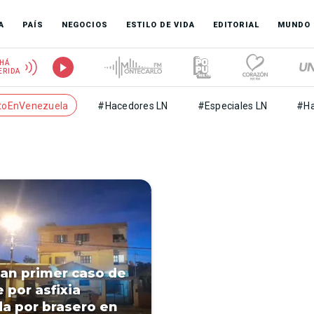
A
PAÍS
NEGOCIOS
ESTILO DE VIDA
EDITORIAL
MUNDO
HÁ
ERIDA
toEnVenezuela
#Hacedores LN
#Especiales LN
#Ha
an primer caso de
 por asfixia
a por brasero en