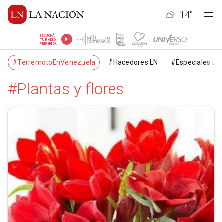
14
°
ESCUCHÁ
TU RADIO
PREFERIDA
#TerremotoEnVenezuela
#Hacedores LN
#Especiales LN
#Plantas y flores