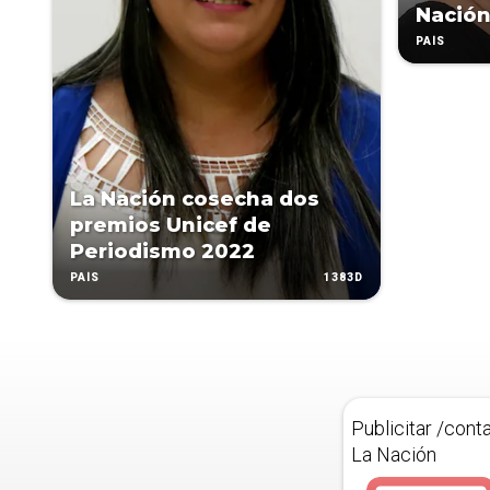
Nación
PAÍS
La Nación cosecha dos
premios Unicef de
Periodismo 2022
1383D
PAÍS
Publicitar /cont
La Nación