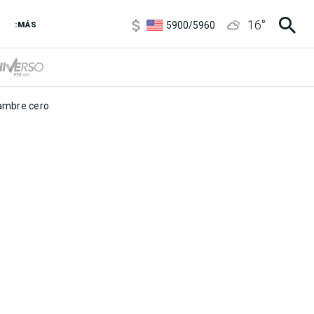
6850
/
7200
16
°
5900
/
5960
:MÁS
1100
/
1160
3,8
/
4
6850
/
7200
5900
/
5960
mbre cero