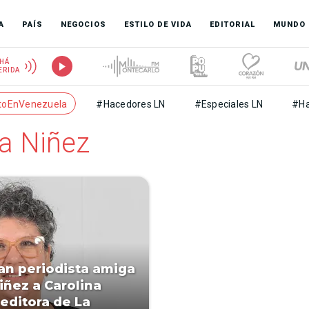
A
PAÍS
NEGOCIOS
ESTILO DE VIDA
EDITORIAL
MUNDO
HÁ
ERIDA
toEnVenezuela
#Hacedores LN
#Especiales LN
#Ha
la Niñez
an periodista amiga
niñez a Carolina
 editora de La