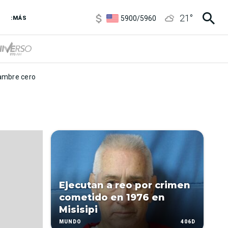
6850
/
7200
21
°
5900
/
5960
:MÁS
1100
/
1160
3,8
/
4
6850
/
7200
5900
/
5960
mbre cero
Ejecutan a reo por crimen
cometido en 1976 en
Misisipi
406D
MUNDO