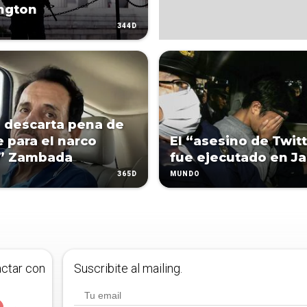
ngton
344D
. descarta pena de
 para el narco
El “asesino de Twit
” Zambada
fue ejecutado en J
365D
MUNDO
actar con
Suscribite al mailing.