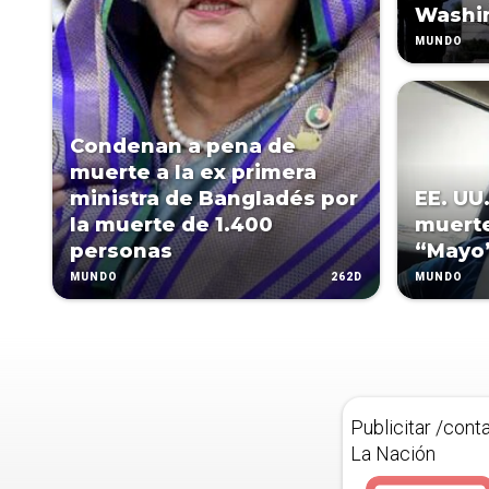
Washi
MUNDO
Condenan a pena de
muerte a la ex primera
ministra de Bangladés por
EE. UU
la muerte de 1.400
muerte
personas
“Mayo
262D
MUNDO
MUNDO
Publicitar /cont
La Nación