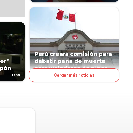
Perú creará comisión para
ter”
debatir pena de muerte
apón
para violadores de niños
Cargar más noticias
405D
599D
MUNDO