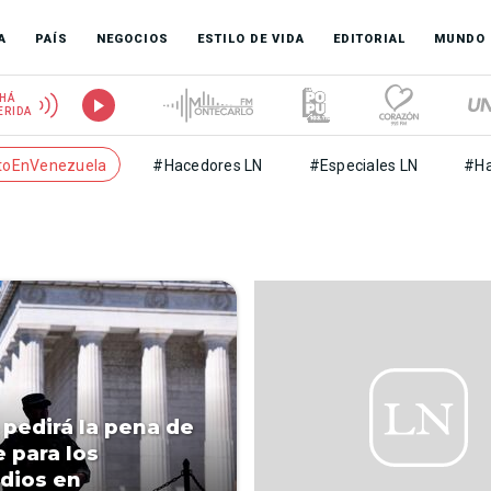
A
PAÍS
NEGOCIOS
ESTILO DE VIDA
EDITORIAL
MUNDO
HÁ
ERIDA
toEnVenezuela
#Hacedores LN
#Especiales LN
#Ha
pedirá la pena de
 para los
dios en