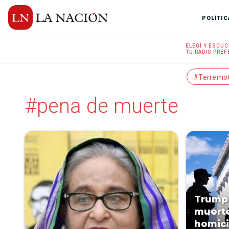
POLÍTIC
ELEGÍ Y
ESCUC
TU RADIO
PREF
#Terremo
#pena de muerte
Trump 
muerte
homici