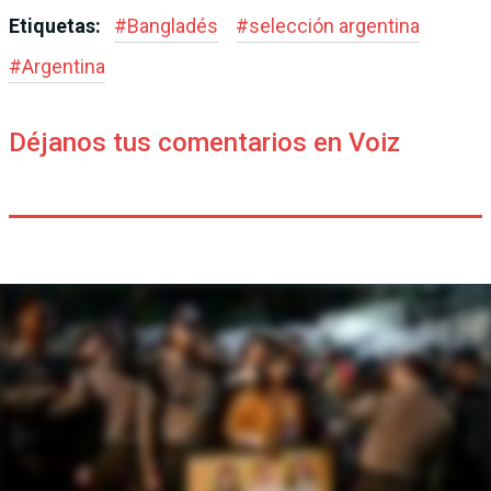
Etiquetas:
#
Bangladés
#
selección argentina
#
Argentina
Déjanos tus comentarios en Voiz