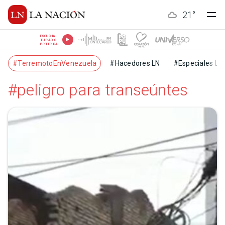
21
°
ESCUCHÁ
TU RADIO
PREFERIDA
#TerremotoEnVenezuela
#Hacedores LN
#Especiales LN
#peligro para transeúntes