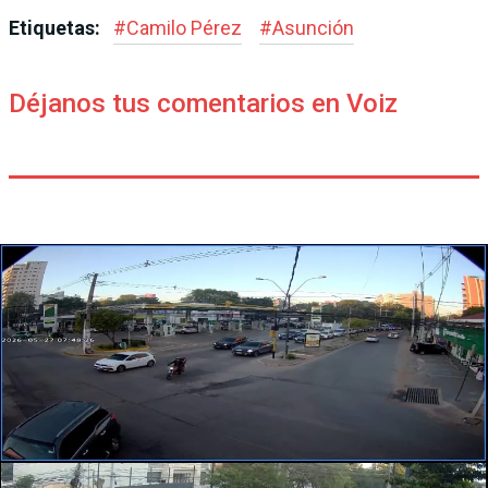
Etiquetas:
#
Camilo Pérez
#
Asunción
Déjanos tus comentarios en Voiz