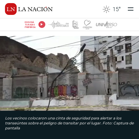
15
°
ESCUCHÁ
TU RADIO
PREFERIDA
Los vecinos colocaron una cinta de seguridad para alertar a los
transeúntes sobre el peligro de transitar por el lugar. Foto: Captura de
pantalla