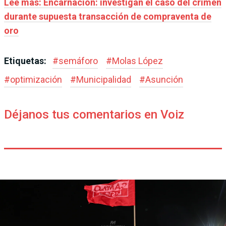
Leé más: Encarnación: investigan el caso del crimen
durante supuesta transacción de compraventa de
oro
Etiquetas:
#
semáforo
#
Molas López
#
optimización
#
Municipalidad
#
Asunción
Déjanos tus comentarios en Voiz