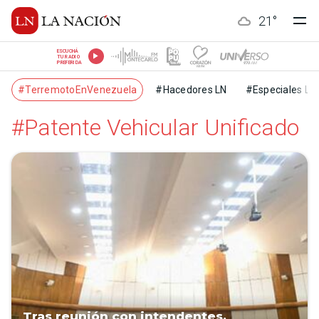
21
°
ESCUCHÁ
TU RADIO
PREFERIDA
#TerremotoEnVenezuela
#Hacedores LN
#Especiales LN
#Patente Vehicular Unificado
Tras reunión con intendentes,