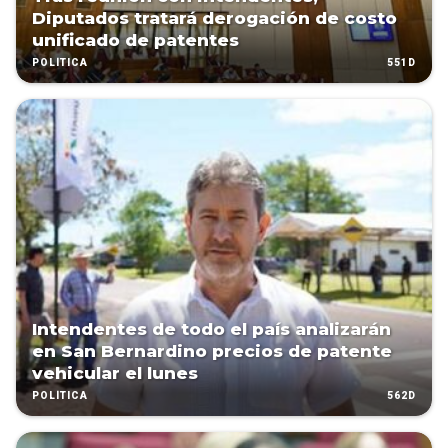
Diputados tratará derogación de costo
unificado de patentes
551D
POLÍTICA
Intendentes de todo el país analizarán
en San Bernardino precios de patente
vehicular el lunes
562D
POLÍTICA