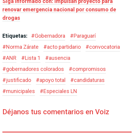
Siga informado con: Impulsan proyecto para
renovar emergencia nacional por consumo de
drogas
Etiquetas:
#
Gobernadora
#
Paraguarí
#
Norma Zárate
#
acto partidario
#
convocatoria
#
ANR
#
Lista 1
#
ausencia
#
gobernadores colorados
#
compromisos
#
justificado
#
apoyo total
#
candidaturas
#
municipales
#
Especiales LN
Déjanos tus comentarios en Voiz