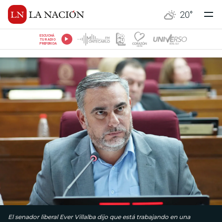
20
°
ESCUCHÁ
TU RADIO
PREFERIDA
El senador liberal Ever Villalba dijo que está trabajando en una