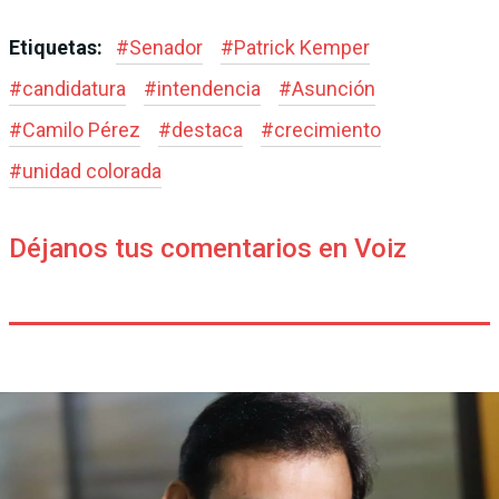
Etiquetas:
#
Senador
#
Patrick Kemper
#
candidatura
#
intendencia
#
Asunción
#
Camilo Pérez
#
destaca
#
crecimiento
#
unidad colorada
Déjanos tus comentarios en Voiz