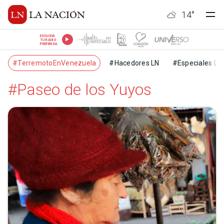
14
°
ESCUCHÁ
TU RADIO
PREFERIDA
#TerremotoEnVenezuela
#Hacedores LN
#Especiales LN
#Paseo de los Yuyos