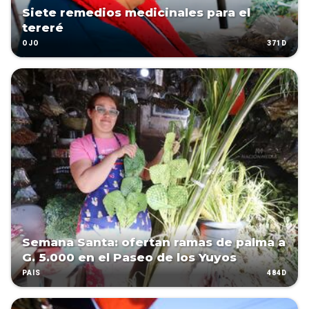
Siete remedios medicinales para el
tereré
371D
OJO
Semana Santa: ofertan ramas de palma a
G. 5.000 en el Paseo de los Yuyos
484D
PAÍS