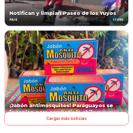
Notifican y limpian Paseo de los Yuyos
1109D
PAÍS
¡Jabón antimosquitos! Paraguayos se
ingenian para combatir la chikungunya
Cargar más noticias
1247D
LN POP