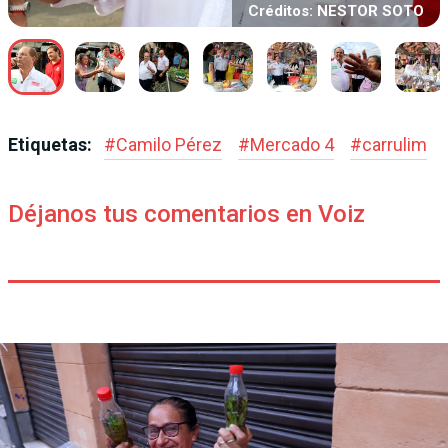
Créditos: NESTOR SOTO
Etiquetas:
#
Camilo Pérez
#
Mercado 4
#
carrulim
Déjanos tus comentarios en Voiz