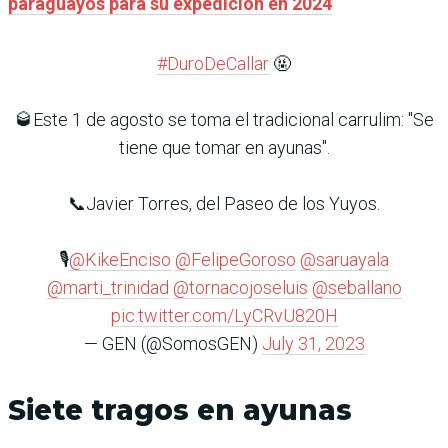
paraguayos para su expedición en 2024
#DuroDeCallar
🤬
🥃Este 1 de agosto se toma el tradicional carrulim: "Se
tiene que tomar en ayunas".
📞Javier Torres, del Paseo de los Yuyos.
🎙
@KikeEnciso
@FelipeGoroso
@saruayala
@marti_trinidad
@tornacojoseluis
@seballano
pic.twitter.com/LyCRvU820H
— GEN (@SomosGEN)
July 31, 2023
Siete tragos en ayunas