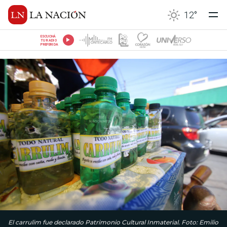
12
°
ESCUCHÁ
TU RADIO
PREFERIDA
El carrulim fue declarado Patrimonio Cultural Inmaterial. Foto: Emilio