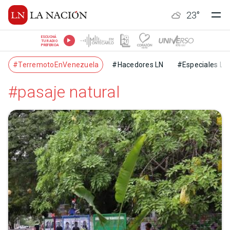
23
°
ESCUCHÁ
TU RADIO
PREFERIDA
#TerremotoEnVenezuela
#Hacedores LN
#Especiales LN
#pasaje natural