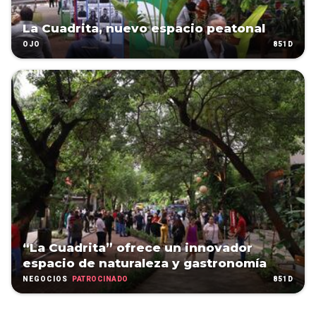
La Cuadrita, nuevo espacio peatonal
851D
OJO
“La Cuadrita” ofrece un innovador
espacio de naturaleza y gastronomía
PATROCINADO
851D
NEGOCIOS