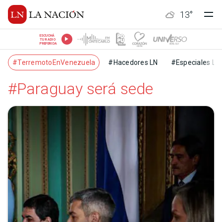
13
°
ESCUCHÁ
TU RADIO
PREFERIDA
#TerremotoEnVenezuela
#Hacedores LN
#Especiales LN
#Paraguay será sede