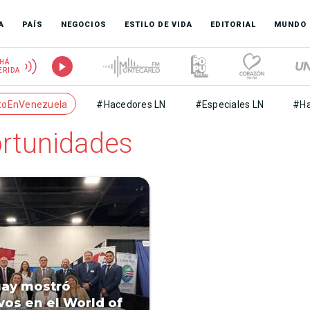
A
PAÍS
NEGOCIOS
ESTILO DE VIDA
EDITORIAL
MUNDO
HÁ
ERIDA
toEnVenezuela
#Hacedores LN
#Especiales LN
#Ha
ortunidades
ay mostró
ivos en el World of