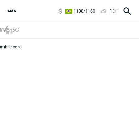
5900
/
5960
13
°
1100
/
1160
:MÁS
3,8
/
4
6850
/
7200
5900
/
5960
mbre cero