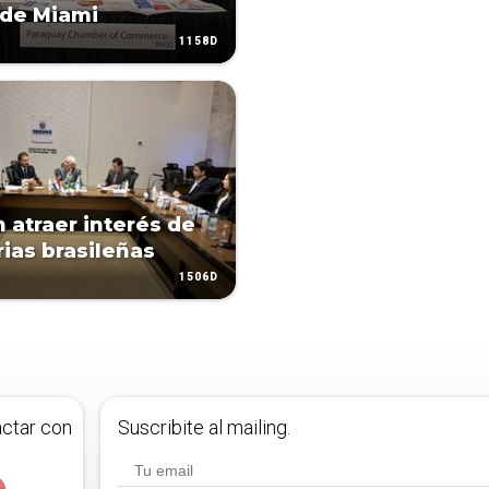
 de Miami
1158D
 atraer interés de
rias brasileñas
1506D
actar con
Suscribite al mailing.