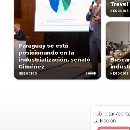
Travel
NEGOCIOS
Paraguay se está
posicionando en la
industrialización, señaló
Buscan
Giménez
indust
1080D
NEGOCIOS
NEGOCIOS
Publicitar /cont
La Nación