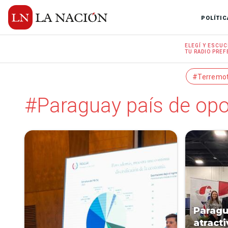
POLÍTIC
ELEGÍ Y
ESCUC
TU RADIO
PREF
#Terremo
#Paraguay país de op
Paragu
atract