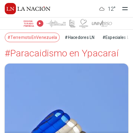
12
°
ESCUCHÁ
TU RADIO
PREFERIDA
#TerremotoEnVenezuela
#Hacedores LN
#Especiales LN
#Paracaidismo en Ypacaraí