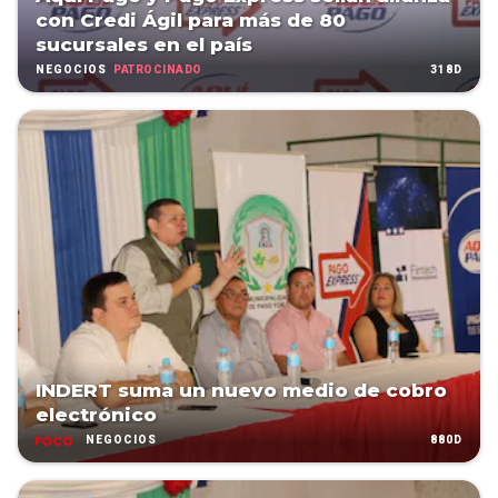
con Credi Ágil para más de 80
sucursales en el país
PATROCINADO
318D
NEGOCIOS
INDERT suma un nuevo medio de cobro
electrónico
880D
NEGOCIOS