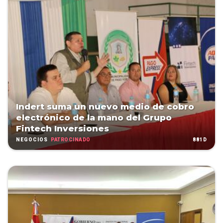
Indert suma un nuevo medio de cobro
electrónico de la mano del Grupo
Fintech Inversiones
PATROCINADO
881D
NEGOCIOS