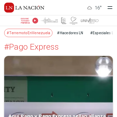
16
°
ESCUCHÁ
TU RADIO
PREFERIDA
#TerremotoEnVenezuela
#Hacedores LN
#Especiales LN
#Pago Express
Aquí Pago y Pago Express sellan alianza