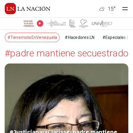
15
°
ESCUCHÁ
TU RADIO
PREFERIDA
#TerremotoEnVenezuela
#Hacedores LN
#Especiales LN
#padre mantiene secuestrado
#JusticiaparaClarisse: padre mantiene