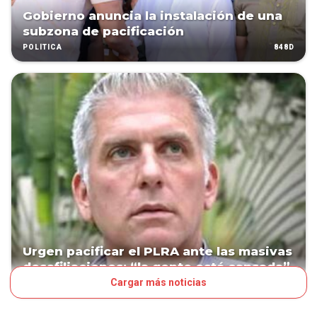
Gobierno anuncia la instalación de una
subzona de pacificación
848D
POLÍTICA
Urgen pacificar el PLRA ante las masivas
desafiliaciones: “la gente está cansada”
Cargar más noticias
1096D
POLÍTICA