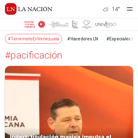
14
°
ESCUCHÁ
TU RADIO
PREFERIDA
#TerremotoEnVenezuela
#Hacedores LN
#Especiales LN
#pacificación
Indert: titulación masiva impulsa el