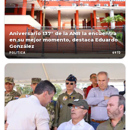
Aniversario 137° de la ANR la encuentra
en su mejor momento, destaca Eduardo
González
697D
POLÍTICA