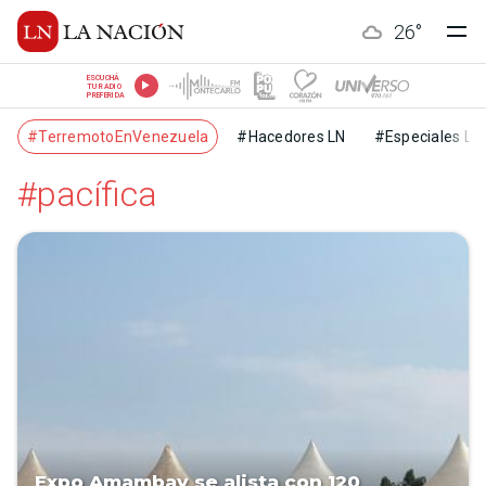
26
°
ESCUCHÁ
TU RADIO
PREFERIDA
#TerremotoEnVenezuela
#Hacedores LN
#Especiales LN
#pacífica
Expo Amambay se alista con 120