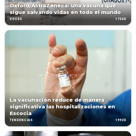
Oxford/AstraZeneca: una vacuna que
sigue salvando vidas en todo el mundo
1756D
VOCES
La vacunación reduce de manera
significativa las hospitalizaciones en
Escocia
1992D
TENDENCIAS