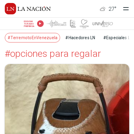
27
°
ESCUCHÁ
TU RADIO
PREFERIDA
#TerremotoEnVenezuela
#Hacedores LN
#Especiales LN
#opciones para regalar