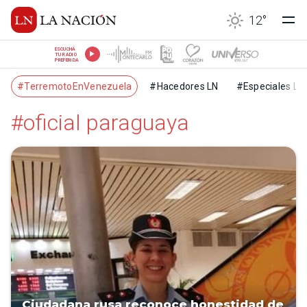
12
°
ESCUCHÁ
TU RADIO
PREFERIDA
#TerremotoEnVenezuela
#Hacedores LN
#Especiales LN
#oficial paraguaya
Ciudadana rusa reconoce honestidad de