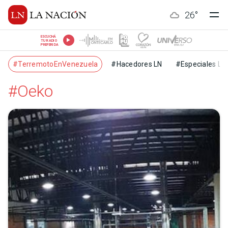
26
°
ESCUCHÁ
TU RADIO
PREFERIDA
#TerremotoEnVenezuela
#Hacedores LN
#Especiales LN
#Oeko