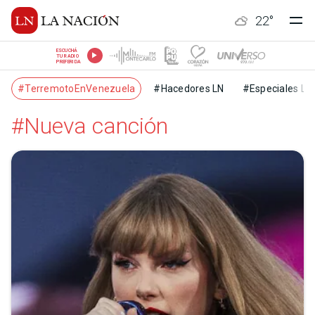
22
°
ESCUCHÁ
TU RADIO
PREFERIDA
#TerremotoEnVenezuela
#Hacedores LN
#Especiales LN
#Nueva canción