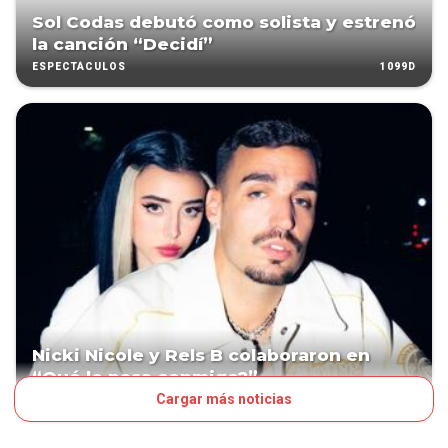
Sol Codas debutó como solista y estrenó
la canción “Decidí”
1099D
ESPECTÁCULOS
Nicki Nicole y Rels B colaboraron en
“Qué le pasa conmigo?”
Cargar más noticias
1203D
LN POP