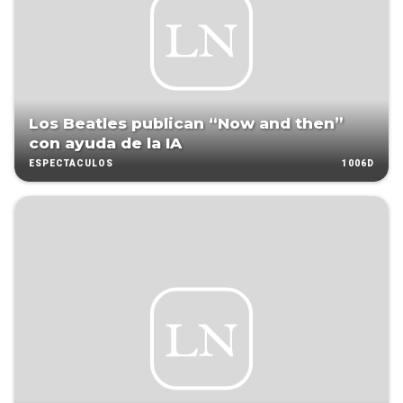
Los Beatles publican “Now and then”
con ayuda de la IA
1006D
ESPECTÁCULOS