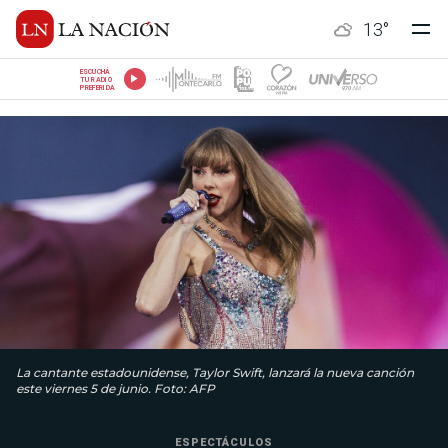
13
°
ESCUCHÁ
TU RADIO
PREFERIDA
La cantante estadounidense, Taylor Swift, lanzará la nueva canción
este viernes 5 de junio. Foto: AFP
ESPECTÁCULOS