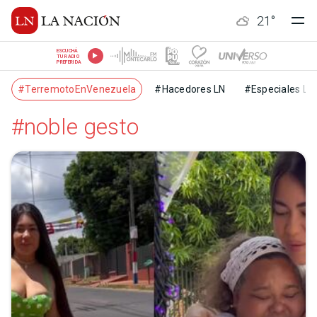
21
°
ESCUCHÁ
TU RADIO
PREFERIDA
#TerremotoEnVenezuela
#Hacedores LN
#Especiales LN
#noble gesto