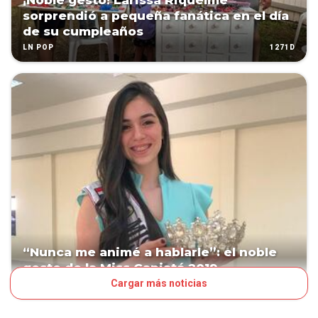
¡Noble gesto! Larissa Riquelme
sorprendió a pequeña fanática en el día
de su cumpleaños
1271D
LN POP
“Nunca me animé a hablarle”: el noble
gesto de la Miss Capiatá 2019
Cargar más noticias
1626D
LN POP