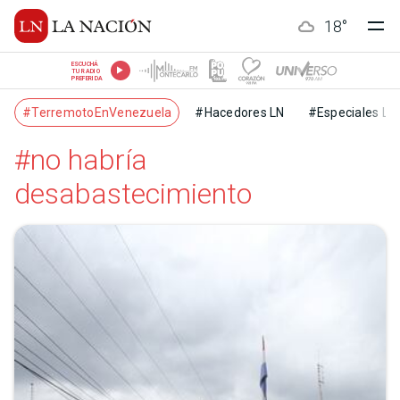
18
°
ESCUCHÁ
TU RADIO
PREFERIDA
#TerremotoEnVenezuela
#Hacedores LN
#Especiales LN
#no habría
desabastecimiento