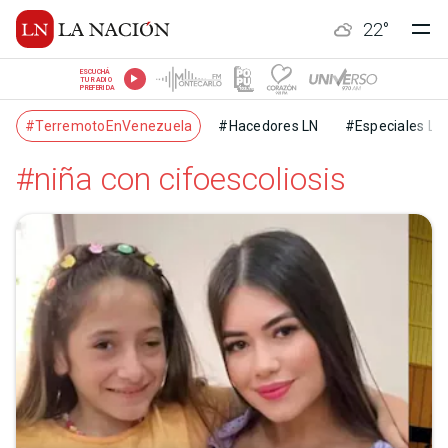
22
°
ESCUCHÁ
TU RADIO
PREFERIDA
#TerremotoEnVenezuela
#Hacedores LN
#Especiales LN
#niña con cifoescoliosis