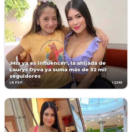
¡Mía ya es influencer!, la ahijada de
Laurys Dyva ya suma más de 32 mil
seguidores
1229D
LN POP