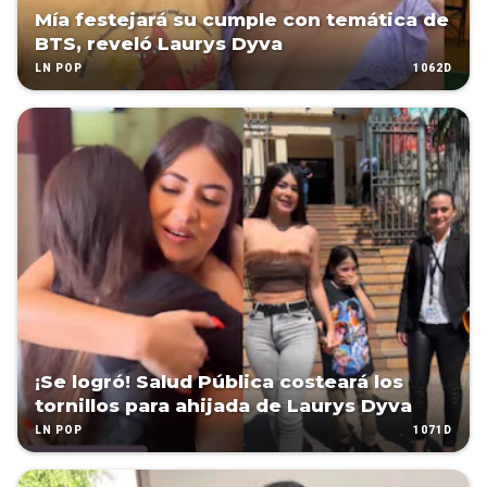
Mía festejará su cumple con temática de
BTS, reveló Laurys Dyva
1062D
LN POP
¡Se logró! Salud Pública costeará los
tornillos para ahijada de Laurys Dyva
1071D
LN POP