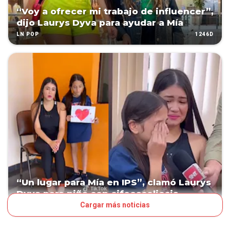
“Voy a ofrecer mi trabajo de influencer”,
dijo Laurys Dyva para ayudar a Mía
1246D
LN POP
“Un lugar para Mía en IPS”, clamó Laurys
Dyva para niña con cifoescoliosis
Cargar más noticias
1253D
LN POP