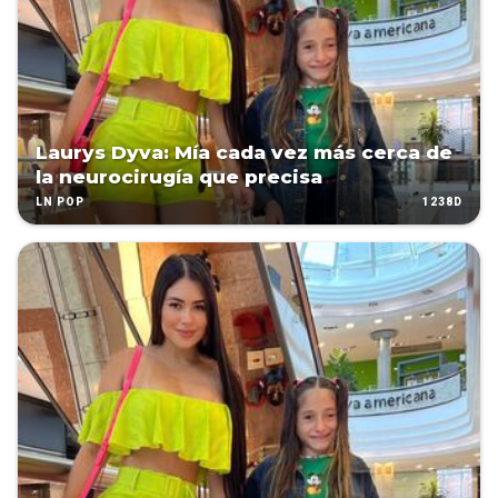
Laurys Dyva: Mía cada vez más cerca de
la neurocirugía que precisa
1238D
LN POP