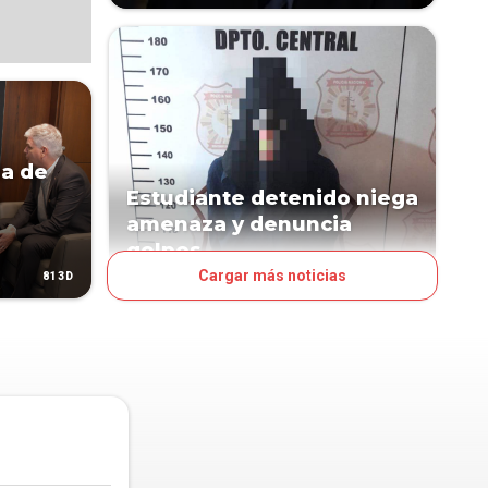
da de
a
Estudiante detenido niega
amenaza y denuncia
golpes
Cargar más noticias
813D
1182D
PAÍS