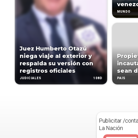
venez
MUNDO
Juez Humberto Otazú
niega viaje al exterior y
Propie
respalda su versión con
incaut
registros oficiales
sean d
108D
JUDICIALES
PAÍS
Publicitar /cont
La Nación