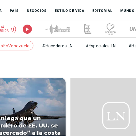
A
PAÍS
NEGOCIOS
ESTILO DE VIDA
EDITORIAL
MUNDO
HÁ
ERIDA
toEnVenezuela
#Hacedores LN
#Especiales LN
#Ha
niega que un
dero de EE. UU. se
acercado” a la costa