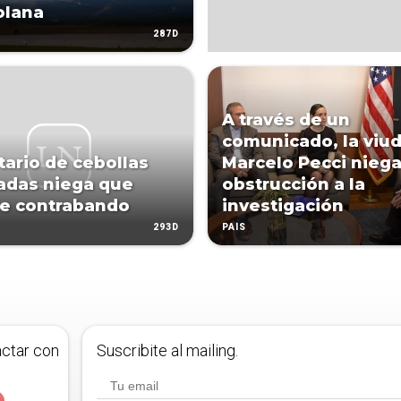
olana
287D
A través de un
comunicado, la viu
tario de cebollas
Marcelo Pecci nieg
adas niega que
obstrucción a la
e contrabando
investigación
293D
PAÍS
actar con
Suscribite al mailing.