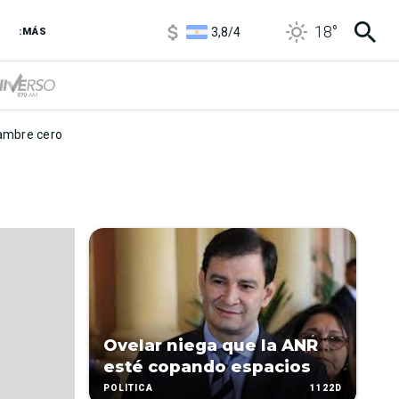
3,8
/
4
18
°
:MÁS
6850
/
7200
5900
/
5960
mbre cero
Ovelar niega que la ANR
esté copando espacios
1122D
POLÍTICA