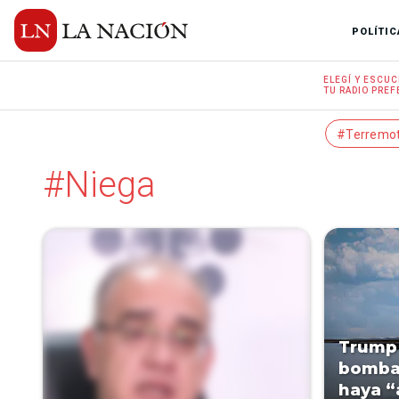
POLÍTIC
ELEGÍ Y
ESCUC
TU RADIO
PREF
#Terremo
#Niega
Trump 
bombar
haya “