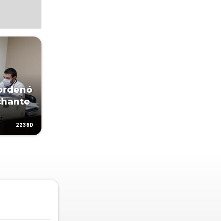
 ordenó
chante
2238D