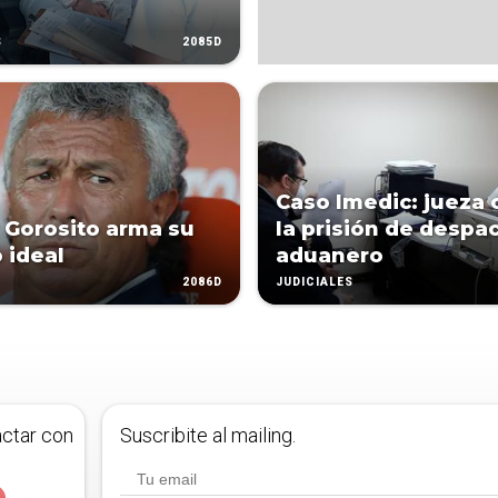
2085D
S
Caso Imedic: jueza
 Gorosito arma su
la prisión de despa
 ideal
aduanero
2086D
JUDICIALES
actar con
Suscribite al mailing.