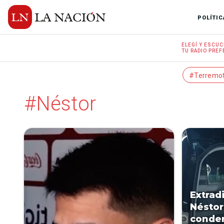
POLÍTIC
ELEGÍ Y
ESCUC
TU RADIO
PREF
#Terremo
#Néstor
Extradi
Néstor
conden