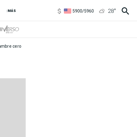
6850
/
7200
28
°
5900
/
5960
:MÁS
1100
/
1160
3,8
/
4
6850
/
7200
5900
/
5960
mbre cero