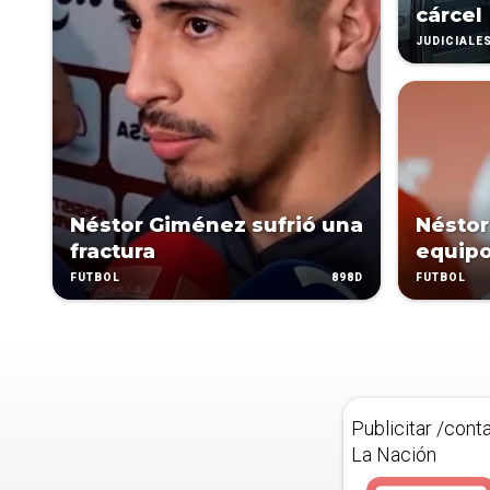
cárcel
JUDICIALE
Néstor Giménez sufrió una
Néstor
fractura
equipo
898D
FÚTBOL
FÚTBOL
Publicitar /cont
La Nación