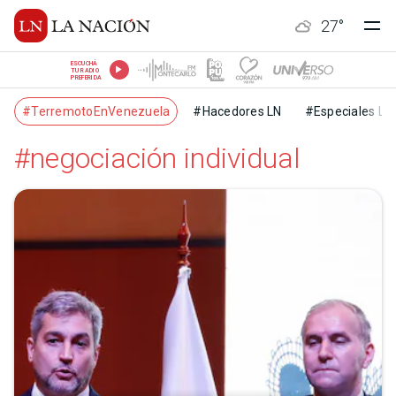
27
°
ESCUCHÁ
TU RADIO
PREFERIDA
#TerremotoEnVenezuela
#Hacedores LN
#Especiales LN
#negociación individual