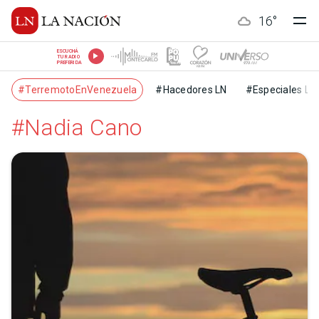
16
°
ESCUCHÁ
TU RADIO
PREFERIDA
#TerremotoEnVenezuela
#Hacedores LN
#Especiales LN
#Nadia Cano