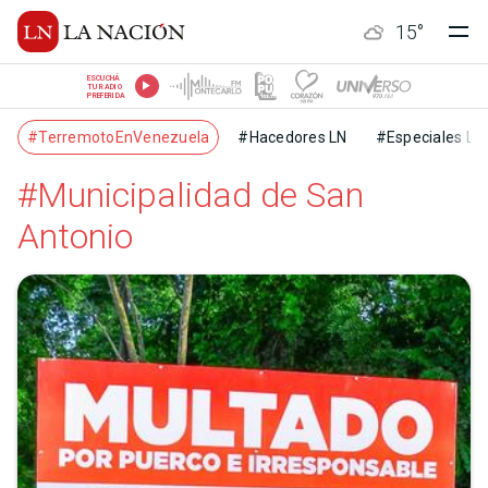
15
°
ESCUCHÁ
TU RADIO
PREFERIDA
#TerremotoEnVenezuela
#Hacedores LN
#Especiales LN
#Municipalidad de San
Antonio