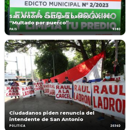
San Antonio castigará baldíos sucios:
“Multado por puerco”
938D
PAÍS
Ciudadanos piden renuncia del
intendente de San Antonio
2036D
POLÍTICA