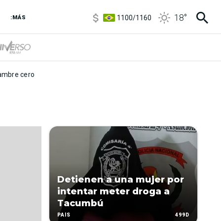
5900
/
5960
18
°
1100
/
1160
:MÁS
3,8
/
4
6850
/
7200
5900
/
5960
mbre cero
Detienen a una mujer por
intentar meter droga a
Tacumbú
499D
PAÍS