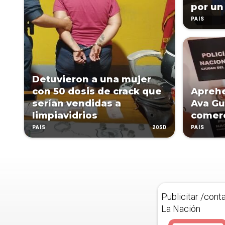
por un
PAÍS
Detuvieron a una mujer
con 50 dosis de crack que
Apreh
serían vendidas a
Ava Gu
limpiavidrios
comerc
205D
PAÍS
PAÍS
Publicitar /cont
La Nación