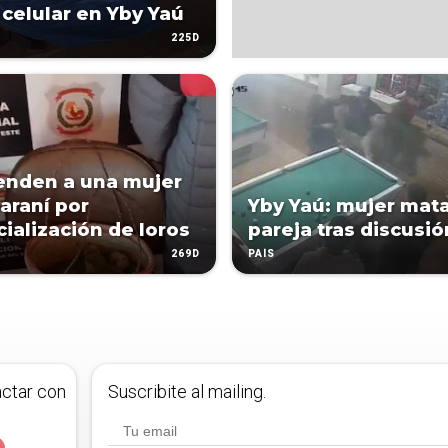
 celular en Yby Yaú
225D
enden a una mujer
araní por
Yby Yaú: mujer mata
ialización de loros
pareja tras discusió
269D
PAÍS
actar con
Suscribite al mailing.