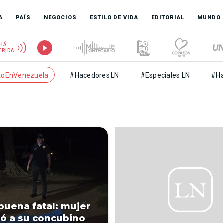
A
PAÍS
NEGOCIOS
ESTILO DE VIDA
EDITORIAL
MUNDO
HÁ
ERIDA
toEnVenezuela
#Hacedores LN
#Especiales LN
#Ha
uena fatal: mujer
ó a su concubino