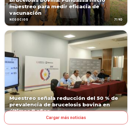
Brucelosis bovina: Fundassa inició
muestreo para medir eficacia de
vacunación
719D
NEGOCIOS
Muestreo señala reducción del 50 % de
prevalencia de brucelosis bovina en
últimos 7 años
Cargar más noticias
960D
NEGOCIOS