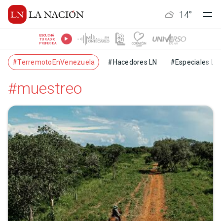
14
°
ESCUCHÁ
TU RADIO
PREFERIDA
#TerremotoEnVenezuela
#Hacedores LN
#Especiales LN
#muestreo