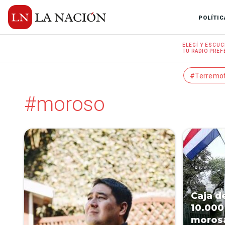
POLÍTIC
ELEGÍ Y
ESCUC
TU RADIO
PREF
#Terremo
#moroso
Caja d
10.000
moros