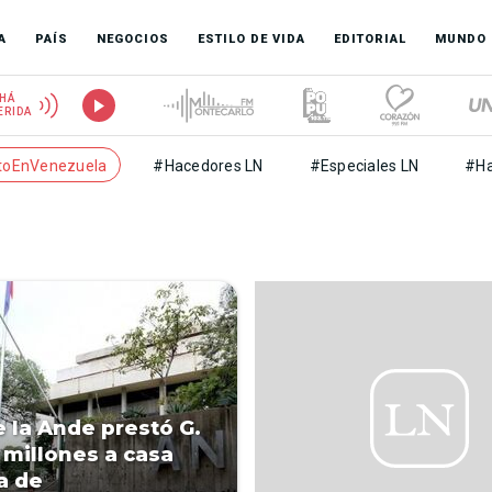
A
PAÍS
NEGOCIOS
ESTILO DE VIDA
EDITORIAL
MUNDO
HÁ
ERIDA
toEnVenezuela
#Hacedores LN
#Especiales LN
#Ha
e la Ande prestó G.
 millones a casa
a de