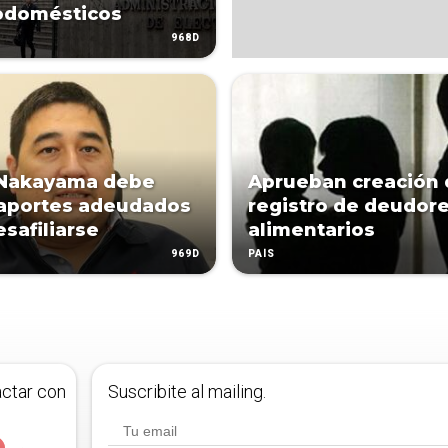
odomésticos
968D
 Nakayama debe
Aprueban creación 
aportes adeudados
registro de deudor
esafiliarse
alimentarios
969D
PAÍS
actar con
Suscribite al mailing.