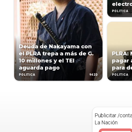
electr
POLÍTICA
Deuda de Nakayama con
el PLRA trepa a más de G.
PLRA:
10 millones y el TEI
pagar 
aguarda pago
para d
942D
POLÍTICA
POLÍTICA
Publicitar /cont
La Nación