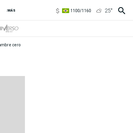
5900
/
5960
25
°
1100
/
1160
:MÁS
3,8
/
4
6850
/
7200
5900
/
5960
mbre cero