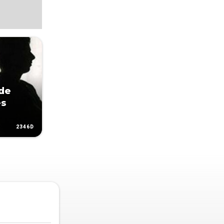
de
es
2346D