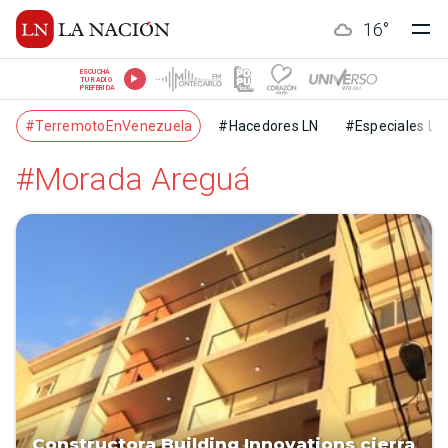
16
°
ESCUCHÁ
TU RADIO
PREFERIDA
#TerremotoEnVenezuela
#Hacedores LN
#Especiales LN
#Morada Areguá
Constructora Building Innovations cierra