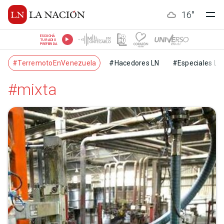
16
°
ESCUCHÁ
TU RADIO
PREFERIDA
#TerremotoEnVenezuela
#Hacedores LN
#Especiales LN
#mixta