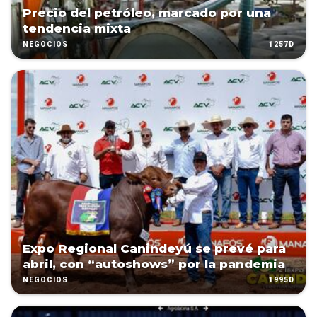
Precio del petróleo, marcado por una
tendencia mixta
1257D
NEGOCIOS
Expo Regional Canindeyú se prevé para
abril, con “autoshows” por la pandemia
1995D
NEGOCIOS